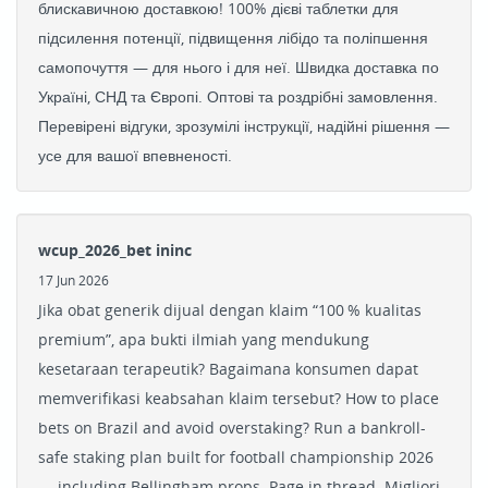
блискавичною доставкою! 100% дієві таблетки для
підсилення потенції, підвищення лібідо та поліпшення
самопочуття — для нього і для неї. Швидка доставка по
Україні, СНД та Європі. Оптові та роздрібні замовлення.
Перевірені відгуки, зрозумілі інструкції, надійні рішення —
усе для вашої впевненості.
wcup_2026_bet ininc
17 Jun 2026
Jika obat generik dijual dengan klaim “100 % kualitas
premium”, apa bukti ilmiah yang mendukung
kesetaraan terapeutik? Bagaimana konsumen dapat
memverifikasi keabsahan klaim tersebut? How to place
bets on Brazil and avoid overstaking? Run a bankroll-
safe staking plan built for football championship 2026
— including Bellingham props. Page in thread. Migliori